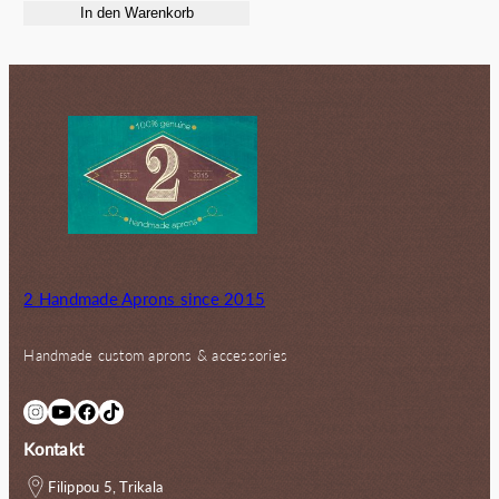
In den Warenkorb
war:
ist:
72.00€
56.00€.
2 Handmade Aprons since 2015
Handmade custom aprons & accessories
Instagram
YouTube
Facebook
TikTok
Kontakt
Filippou 5, Trikala