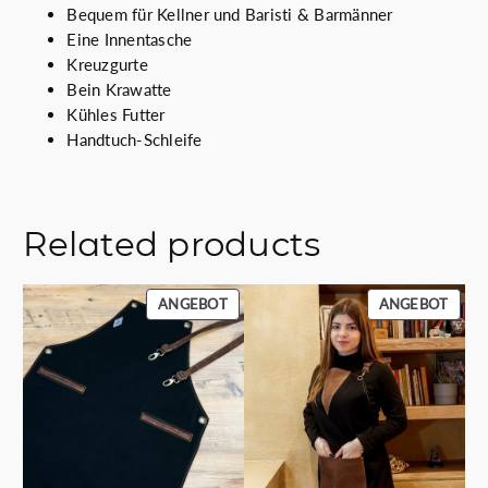
Bequem für Kellner und Baristi & Barmänner
e
Eine Innentasche
n
Kreuzgurte
g
Bein Krawatte
e
Kühles Futter
Handtuch-Schleife
Related products
PRODUKT
PROD
ANGEBOT
ANGEBOT
IM
IM
ANGEBOT
ANGE