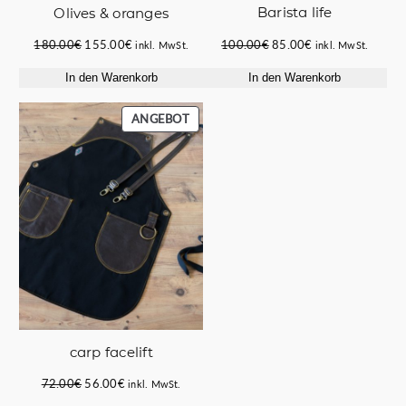
Barista life
Οlives & oranges
Ursprünglicher
Aktueller
Ursprünglicher
Aktueller
100.00
€
85.00
€
180.00
€
155.00
€
inkl. MwSt.
inkl. MwSt.
Preis
Preis
Preis
Preis
In den Warenkorb
In den Warenkorb
war:
ist:
war:
ist:
100.00€
85.00€.
180.00€
155.00€.
PRODUKT
ANGEBOT
IM
ANGEBOT
carp facelift
Ursprünglicher
Aktueller
72.00
€
56.00
€
inkl. MwSt.
Preis
Preis