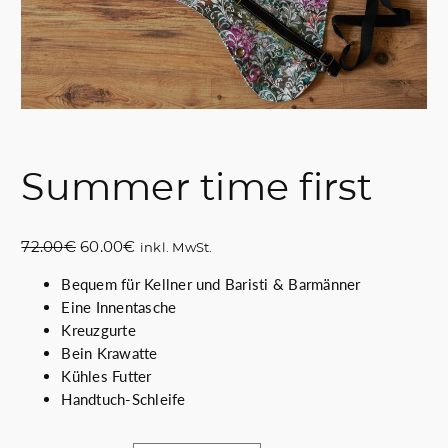
Summer time first
U
A
72.00
€
60.00
€
inkl. MwSt.
r
k
Bequem für Kellner und Baristi & Barmänner
s
t
Eine Innentasche
p
u
Kreuzgurte
r
e
Bein Krawatte
ü
l
Kühles Futter
n
l
Handtuch-Schleife
g
e
l
r