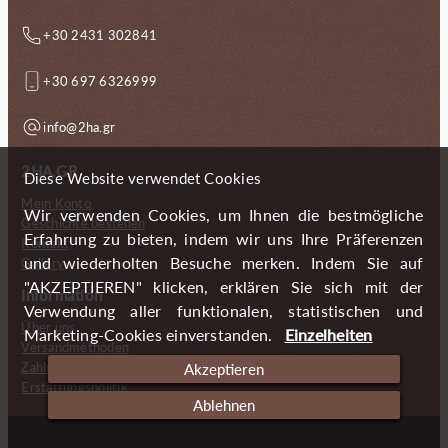
+30 2431 302841
+30 697 6326999
info@2ha.gr
2HA.GR
Diese Website verwendet Cookies
Mein Konto
Wir verwenden Cookies, um Ihnen die bestmögliche
Geschichte bestellen
Erfahrung zu bieten, indem wir uns Ihre Präferenzen
Kontakt
und wiederholten Besuche merken. Indem Sie auf
Gallery
"AKZEPTIEREN" klicken, erklären Sie sich mit der
Information
Verwendung aller funktionalen, statistischen und
Über uns
Marketing-Cookies einverstanden.
Einzelheiten
Versandmethoden
Zahlungsmöglichkeiten
Akzeptieren
Erstattungspolitik
Ablehnen