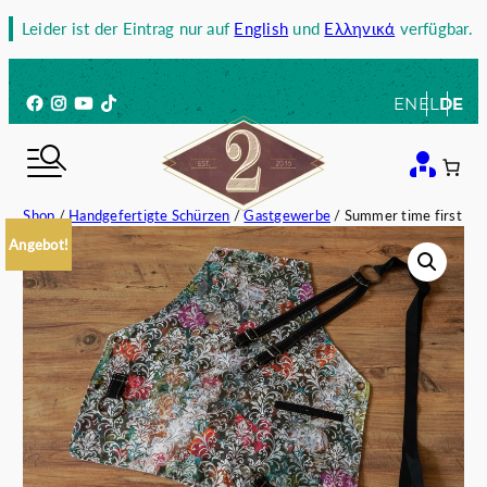
Zum
Leider ist der Eintrag nur auf
English
und
Ελληνικά
verfügbar.
Inhalt
springen
Facebook
Instagram
YouTube
TikTok
EN
EL
DE
Shop
/
Handgefertigte Schürzen
/
Gastgewerbe
/ Summer time first
Angebot!