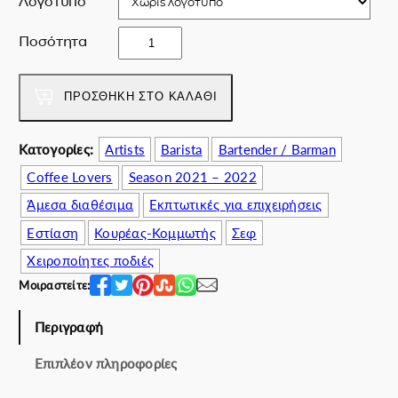
Λογότυπο
a
ί
s
ν
T
Ποσότητα
:
α
h
6
ι
e
0
:
B
ΠΡΟΣΘΉΚΗ ΣΤΟ ΚΑΛΆΘΙ
.
5
r
0
4
o
0
.
Κατογορίες:
Artists
Barista
Bartender / Barman
w
€
0
Coffee Lovers
Season 2021 – 2022
n
.
0
A
Άμεσα διαθέσιμα
Εκπτωτικές για επιχειρήσεις
€
p
.
Εστίαση
Κουρέας-Κομμωτής
Σεφ
r
o
Χειροποίητες ποδιές
n
Μοιραστείτε:
π
ο
Περιγραφή
σ
ό
Επιπλέον πληροφορίες
τ