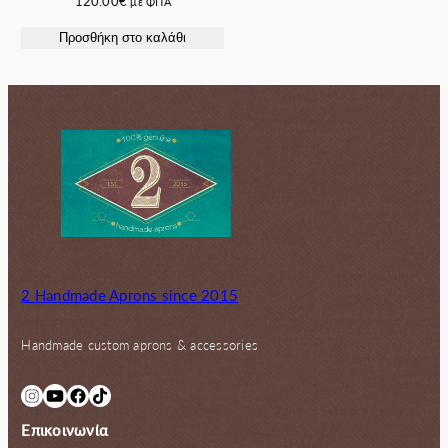
120.00
€
με ΦΠΑ
Προσθήκη στο καλάθι
2 Handmade Aprons since 2015
Handmade custom aprons & accessories
Instagram
YouTube
Facebook
TikTok
Επικοινωνία