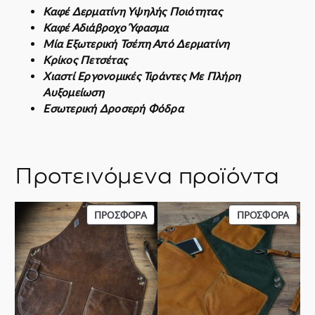
η
Καφέ Δερματίνη Υψηλής Ποιότητας
τ
Καφέ Αδιάβροχο Ύφασμα
α
Μία Εξωτερική Τσέπη Από Δερματίνη
Κρίκος Πετσέτας
Χιαστί Εργονομικές Τιράντες Με Πλήρη
Αυξομείωση
Εσωτερική Δροσερή Φόδρα
Προτεινόμενα προϊόντα
ΠΡΟΪΌΝ
ΠΡΟΪ
ΠΡΟΣΦΟΡΆ
ΠΡΟΣΦΟΡΆ
ΣΕ
ΣΕ
ΠΡΟΣΦΟΡΆ
ΠΡΟΣ