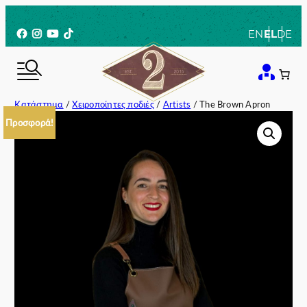
Μετάβαση
στο
Facebook
Instagram
YouTube
TikTok
EN
EL
DE
περιεχόμενο
Κατάστημα
/
Χειροποίητες ποδιές
/
Artists
/ The Brown Apron
Προσφορά!