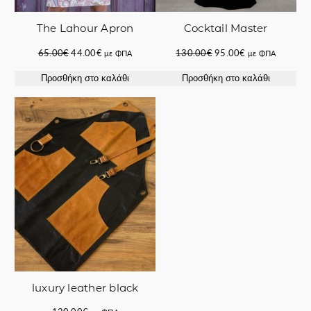
The Lahour Apron
Cocktail Master
Original
Η
Original
Η
65.00
€
44.00
€
130.00
€
95.00
€
με ΦΠΑ
με ΦΠΑ
price
τρέχουσα
price
τρέχουσα
Προσθήκη στο καλάθι
Προσθήκη στο καλάθι
was:
τιμή
was:
τιμή
65.00€.
είναι:
130.00€.
είναι:
44.00€.
95.00€.
luxury leather black