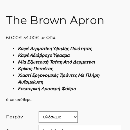
The Brown Apron
O
Η
60.00
€
54.00
€
με ΦΠΑ
r
τ
Καφέ Δερματίνη Υψηλής Ποιότητας
i
ρ
Καφέ Αδιάβροχο Ύφασμα
g
έ
Μία Εξωτερική Τσέπη Από Δερματίνη
i
χ
Κρίκος Πετσέτας
n
ο
Χιαστί Εργονομικές Τιράντες Με Πλήρη
a
υ
Αυξομείωση
l
σ
Εσωτερική Δροσερή Φόδρα
p
α
r
τ
6 σε απόθεμα
i
ι
c
μ
Πατρόν
e
ή
w
ε