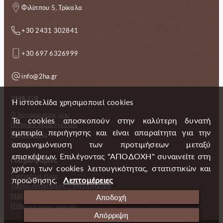
Φιλίππου 5, Τρίκαλα
+30 2431 302841
+30 697 6326999
info@2ha.gr
2HA.GR
Η ιστοσελίδα χρησιμοποιεί cookies
Ο λογαριασμός μου
Τα cookies αποσκοπούν στην καλύτερη δυνατή
Ιστορικό παραγγελιών
εμπειρία περιήγησης και είναι απαραίτητα για την
Επικοινωνία
απομνημόνευση των προτιμήσεων μεταξύ
Gallery
επισκέψεων. Επιλέγοντας "ΑΠΟΔΟΧΗ" συναινείτε στη
Πληροφορίες
χρήση των cookies λειτουγικότητας, στατιστικών και
Σχετικά με εμάς
προώθησης.
Λεπτομέρειες
Τρόποι Αποστολής – Μεταφορικά
Μέθοδοι πληρωμής
Αποδοχή
Πολιτική Επιστροφών
Απόρριψη