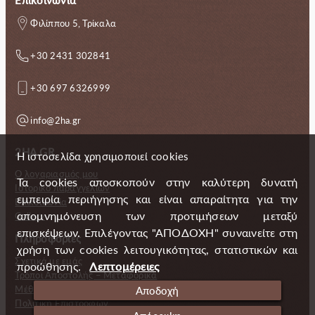
Φιλίππου 5, Τρίκαλα
+30 2431 302841
+30 697 6326999
info@2ha.gr
2HA.GR
Η ιστοσελίδα χρησιμοποιεί cookies
Ο λογαριασμός μου
Τα cookies αποσκοπούν στην καλύτερη δυνατή
Ιστορικό παραγγελιών
εμπειρία περιήγησης και είναι απαραίτητα για την
Επικοινωνία
απομνημόνευση των προτιμήσεων μεταξύ
Gallery
επισκέψεων. Επιλέγοντας "ΑΠΟΔΟΧΗ" συναινείτε στη
Πληροφορίες
χρήση των cookies λειτουγικότητας, στατιστικών και
Σχετικά με εμάς
προώθησης.
Λεπτομέρειες
Τρόποι Αποστολής – Μεταφορικά
Μέθοδοι πληρωμής
Αποδοχή
Πολιτική Επιστροφών