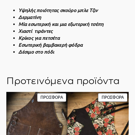
n
Υψηλής ποιότητας σκούρο μπλε Τζιν
π
Δερματίνη
ο
Μία εσωτερική και μια εξωτερική τσέπη
σ
Χιαστί τιράντες
ό
Κρίκος για πετσέτα
τ
Εσωτερική βαμβακερή φόδρα
η
Δέσιμο στο πόδι
τ
α
Προτεινόμενα προϊόντα
ΠΡΟΪΌΝ
ΠΡΟΪ
ΠΡΟΣΦΟΡΆ
ΠΡΟΣΦΟΡΆ
ΣΕ
ΣΕ
ΠΡΟΣΦΟΡΆ
ΠΡΟΣ