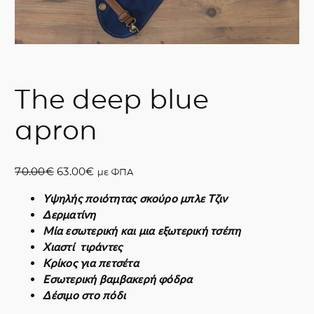
The deep blue
apron
O
Η
70.00
€
63.00
€
με ΦΠΑ
r
τ
Υψηλής ποιότητας σκούρο μπλε Τζιν
i
ρ
Δερματίνη
g
έ
Μία εσωτερική και μια εξωτερική τσέπη
i
χ
Χιαστί τιράντες
n
ο
Κρίκος για πετσέτα
a
υ
Εσωτερική βαμβακερή φόδρα
l
σ
Δέσιμο στο πόδι
p
α