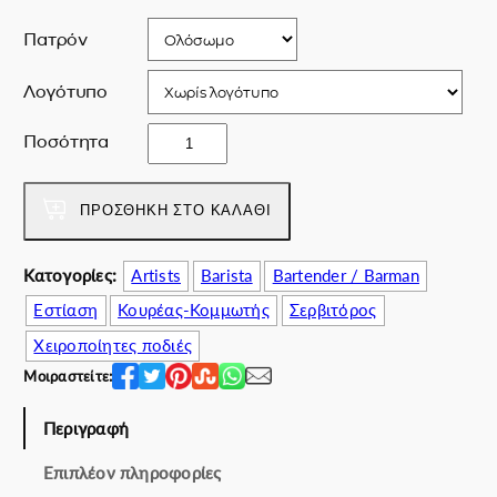
r
τ
i
ι
Πατρόν
c
μ
e
ή
Λογότυπο
w
ε
a
ί
T
Ποσότητα
s
ν
h
:
α
e
7
ι
d
ΠΡΟΣΘΉΚΗ ΣΤΟ ΚΑΛΆΘΙ
0
:
e
.
6
e
Κατογορίες:
Artists
Barista
Bartender / Barman
0
3
p
0
.
Εστίαση
Κουρέας-Κομμωτής
Σερβιτόρος
b
€
0
l
Χειροποίητες ποδιές
.
0
u
Μοιραστείτε:
€
e
.
a
Περιγραφή
p
r
Επιπλέον πληροφορίες
o