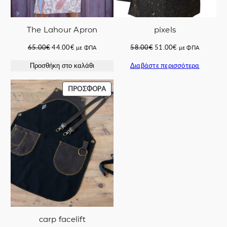
The Lahour Apron
pixels
Original
Η
Original
Η
65.00
€
44.00
€
58.00
€
51.00
€
με ΦΠΑ
με ΦΠΑ
price
τρέχουσα
price
τρέχουσα
Διαβάστε περισσότερα
Προσθήκη στο καλάθι
was:
τιμή
was:
τιμή
65.00€.
είναι:
58.00€.
είναι:
44.00€.
51.00€.
ΠΡΟΪΌΝ
ΠΡΟΣΦΟΡΆ
ΣΕ
ΠΡΟΣΦΟΡΆ
carp facelift