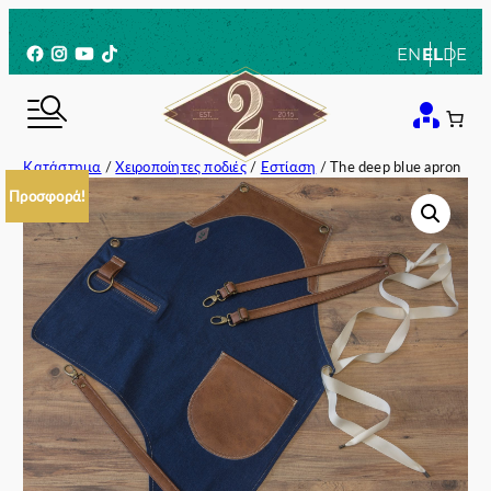
Μετάβαση
στο
Facebook
Instagram
YouTube
TikTok
EN
EL
DE
περιεχόμενο
Κατάστημα
/
Χειροποίητες ποδιές
/
Εστίαση
/ The deep blue apron
Προσφορά!