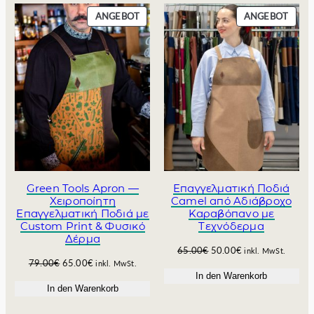
0
P
P
ANGEBOT
ANGEBOT
€
R
R
O
O
D
D
U
U
K
K
T
T
I
I
M
M
A
A
N
N
G
G
E
E
Green Tools Apron —
Επαγγελματική Ποδιά
B
B
Χειροποίητη
Camel από Αδιάβροχο
O
O
Επαγγελματική Ποδιά με
Καραβόπανο με
Custom Print & Φυσικό
Τεχνόδερμα
T
T
Δέρμα
U
A
65.00
€
50.00
€
inkl. MwSt.
U
A
79.00
€
65.00
€
r
k
inkl. MwSt.
r
k
In den Warenkorb
s
t
In den Warenkorb
s
t
p
u
p
u
r
e