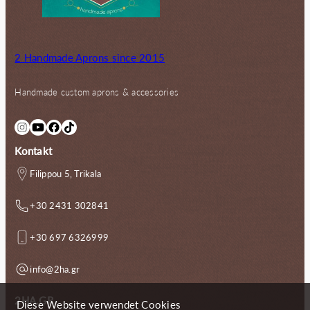
e
t
i
:
s
2
w
8
2 Handmade Aprons since 2015
a
.
r
0
Handmade custom aprons & accessories
:
0
5
€
Instagram
YouTube
Facebook
TikTok
7
.
.
Kontakt
0
0
Filippou 5, Trikala
€
+30 2431 302841
+30 697 6326999
info@2ha.gr
2HA.GR
Diese Website verwendet Cookies