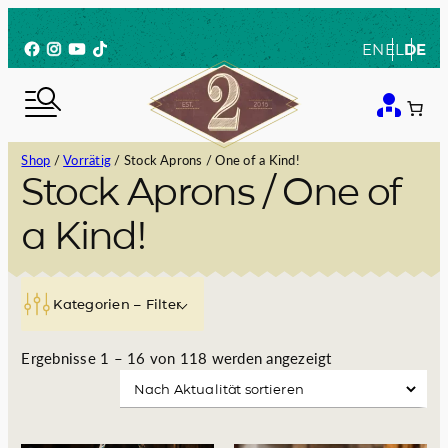
Zum
Inhalt
Facebook
Instagram
YouTube
TikTok
EN
EL
DE
springen
Shop
/
Vorrätig
/ Stock Aprons / One of a Kind!
Stock Aprons / One of
a Kind!
Kategorien – Filter
N
Ergebnisse 1 – 16 von 118 werden angezeigt
a
c
h