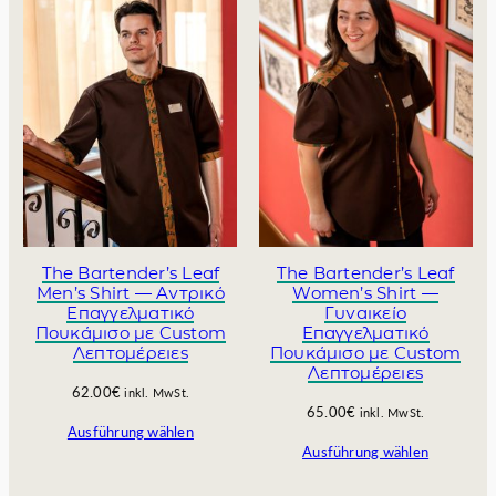
n
l
g
e
l
r
i
P
c
r
h
e
e
i
r
s
P
i
r
s
e
t
i
:
The Bartender’s Leaf
The Bartender’s Leaf
s
1
Men’s Shirt — Αντρικό
Women’s Shirt —
w
2
Επαγγελματικό
Γυναικείο
Πουκάμισο με Custom
Επαγγελματικό
a
0
Λεπτομέρειες
Πουκάμισο με Custom
r
.
Λεπτομέρειες
:
0
62.00
€
inkl. MwSt.
1
0
65.00
€
inkl. MwSt.
5
€
Ausführung wählen
0
.
Ausführung wählen
.
0