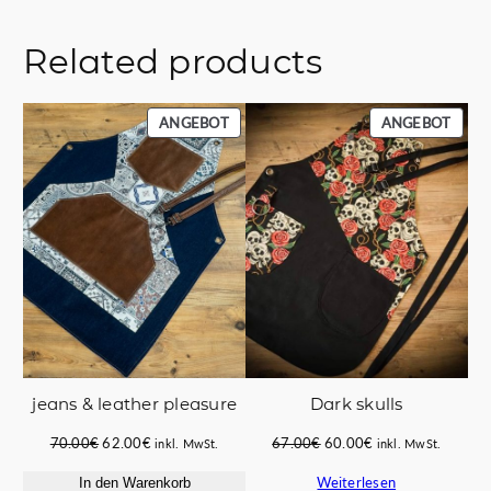
Related products
PRODUKT
PROD
ANGEBOT
ANGEBOT
IM
IM
ANGEBOT
ANGE
jeans & leather pleasure
Dark skulls
Ursprünglicher
Aktueller
Ursprünglicher
Aktueller
70.00
€
62.00
€
67.00
€
60.00
€
inkl. MwSt.
inkl. MwSt.
Preis
Preis
Preis
Preis
Weiterlesen
In den Warenkorb
war:
ist:
war:
ist: