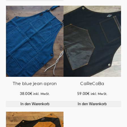
70.00€
62.00€.
67.00€
60.00€.
The blue jean apron
CaReCoBa
38.00
€
59.00
€
inkl. MwSt.
inkl. MwSt.
In den Warenkorb
In den Warenkorb