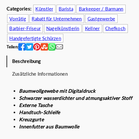
i
P
c
r
Categories:
Künstler
Barista
Barkeeper / Barmann
h
e
Vorrätig
Rabatt für Unternehmen
Gastgewerbe
e
i
Barbier-Friseur
Nagelkünstlerin
Kellner
Chefkoch
r
s
P
i
Handgefertigte Schürzen
r
s
Teilen:
e
t
i
:
Beschreibung
s
4
w
5
Zusätzliche Informationen
a
.
r
0
Baumwollgewebe mit Digitaldruck
:
0
Schwarzer wasserdichter und atmungsaktiver Stoff
5
€
Externe Tasche
8
.
Handtuch-Schleife
.
Kreuzgurte
0
Innenfutter aus Baumwolle
0
€