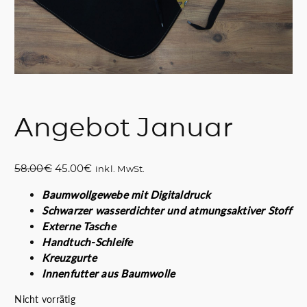
Angebot Januar
U
A
58.00
€
45.00
€
inkl. MwSt.
r
k
Baumwollgewebe mit Digitaldruck
s
t
Schwarzer wasserdichter und atmungsaktiver Stoff
p
u
Externe Tasche
r
e
Handtuch-Schleife
ü
l
Kreuzgurte
n
l
Innenfutter aus Baumwolle
g
e
l
r
Nicht vorrätig