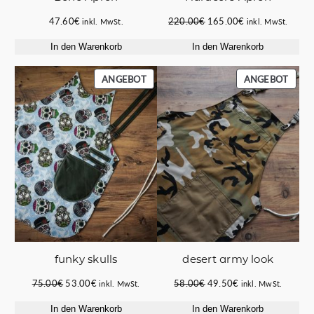
Ursprünglicher
Aktueller
47.60
€
220.00
€
165.00
€
inkl. MwSt.
inkl. MwSt.
Preis
Preis
In den Warenkorb
In den Warenkorb
war:
ist:
220.00€
165.00€.
PRODUKT
PROD
ANGEBOT
ANGEBOT
IM
IM
ANGEBOT
ANGE
funky skulls
desert army look
Ursprünglicher
Aktueller
Ursprünglicher
Aktueller
75.00
€
53.00
€
58.00
€
49.50
€
inkl. MwSt.
inkl. MwSt.
Preis
Preis
Preis
Preis
In den Warenkorb
In den Warenkorb
war:
ist:
war:
ist: