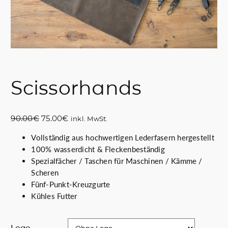
Scissorhands
U
A
90.00
€
75.00
€
inkl. MwSt.
r
k
Vollständig aus hochwertigen Lederfasern hergestellt
s
t
100% wasserdicht & Fleckenbeständig
p
u
Spezialfächer / Taschen für Maschinen / Kämme /
r
e
Scheren
ü
l
Fünf-Punkt-Kreuzgurte
n
l
Kühles Futter
g
e
l
r
i
P
Logo