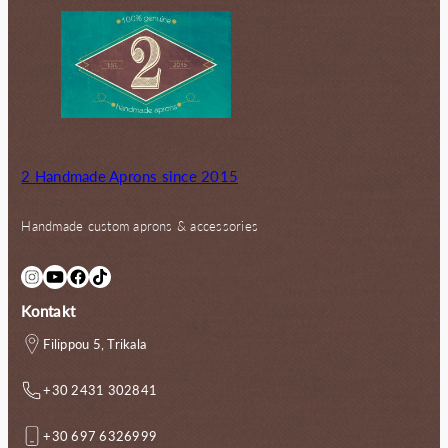
2 Handmade Aprons since 2015
Handmade custom aprons & accessories
Instagram
YouTube
Facebook
TikTok
Kontakt
Filippou 5, Trikala
+30 2431 302841
+30 697 6326999