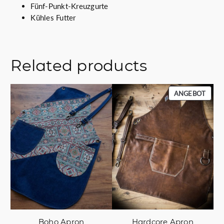
Fünf-Punkt-Kreuzgurte
Kühles Futter
Related products
PROD
ANGEBOT
IM
ANGE
Boho Apron
Hardcore Apron