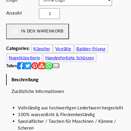
c
r
h
e
S
Anzahl
e
i
c
r
s
i
P
i
s
IN DEN WARENKORB
r
s
s
e
t
o
Categories:
Künstler
Vorrätig
Barbier-Friseur
i
:
r
s
7
Nagelkünstlerin
Handgefertigte Schürzen
h
w
5
a
Teilen:
a
.
n
r
0
d
Beschreibung
:
0
s
9
€
Zusätzliche Informationen
M
0
.
e
.
n
Vollständig aus hochwertigen Lederfasern hergestellt
0
g
100% wasserdicht & Fleckenbeständig
0
e
Spezialfächer / Taschen für Maschinen / Kämme /
€
Scheren