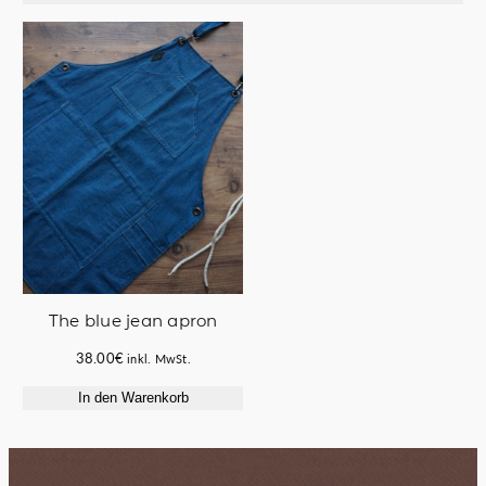
75.00€
53.00€.
58.00€
49.50€.
The blue jean apron
38.00
€
inkl. MwSt.
In den Warenkorb