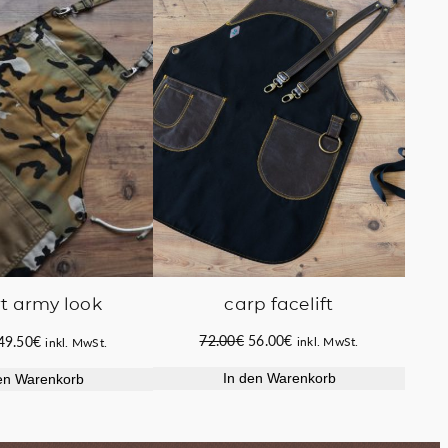
IM
IM
ANGEBOT
ANGEB
carp facelift
t army look
Ursprünglicher
Aktueller
Ursprünglicher
Aktueller
72.00
€
56.00
€
49.50
€
inkl. MwSt.
inkl. MwSt.
Preis
Preis
Preis
Preis
In den Warenkorb
en Warenkorb
war:
ist:
war:
ist:
72.00€
56.00€.
58.00€
49.50€.