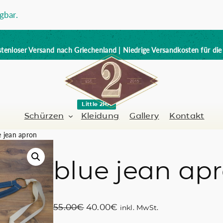
gbar.
tenloser Versand nach Griechenland | Niedrige Versandkosten für di
Little 2HA
Schürzen
Kleidung
Gallery
Kontakt
e jean apron
blue jean ap
Barbier-Friseur
Volllederschürze
er / Barman
Nagelkünstlerin
Trick or Treat?
U
A
55.00
€
40.00
€
inkl. MwSt.
Handbemalt
r
k