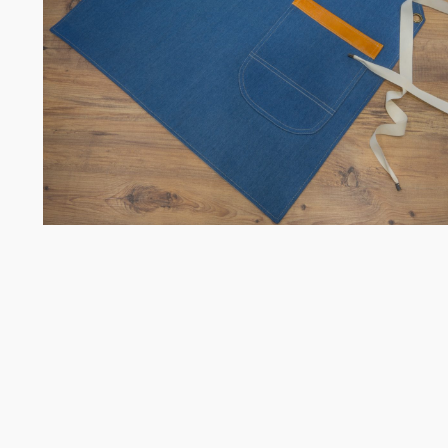
Chefko
Somelie