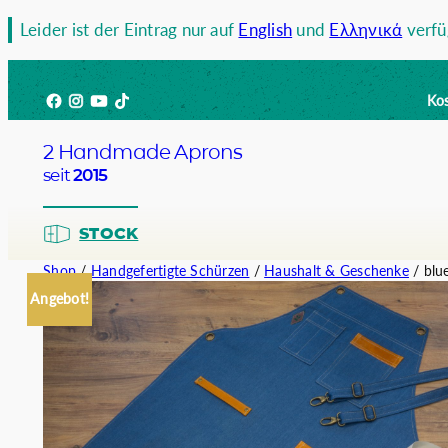
Zum
Leider ist der Eintrag nur auf
English
und
Ελληνικά
verfü
Inhalt
springen
Facebook
Instagram
YouTube
TikTok
Kos
2 Handmade Aprons
seit
2015
STOCK
Shop
/
Handgefertigte Schürzen
/
Haushalt & Geschenke
/ blu
Angebot!
Barista
Bartend
Kellner