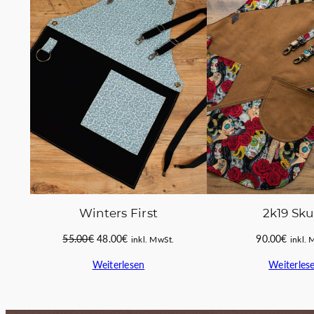
IM
ANGEBOT
Winters First
2k19 Sku
Ursprünglicher
Aktueller
55.00
€
48.00
€
90.00
€
inkl. MwSt.
inkl. 
Preis
Preis
Weiterlesen
Weiterles
war:
ist:
55.00€
48.00€.