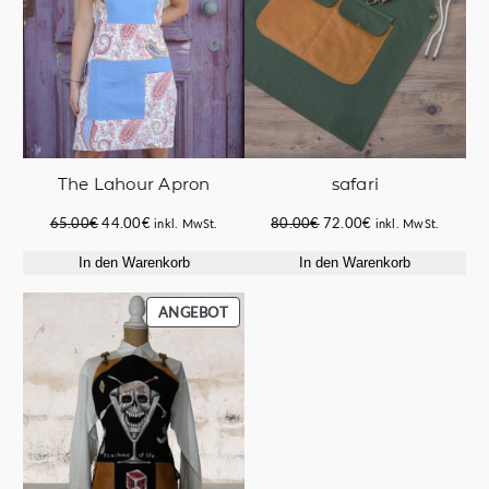
The Lahour Apron
safari
Ursprünglicher
Aktueller
Ursprünglicher
Aktueller
65.00
€
44.00
€
80.00
€
72.00
€
inkl. MwSt.
inkl. MwSt.
Preis
Preis
Preis
Preis
In den Warenkorb
In den Warenkorb
war:
ist:
war:
ist:
65.00€
44.00€.
80.00€
72.00€.
PRODUKT
ANGEBOT
IM
ANGEBOT