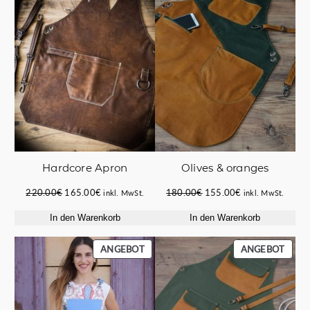
IM
IM
ANGEBOT
ANGE
Hardcore Apron
Οlives & oranges
Ursprünglicher
Aktueller
Ursprünglicher
Aktueller
220.00
€
165.00
€
180.00
€
155.00
€
inkl. MwSt.
inkl. MwSt.
Preis
Preis
Preis
Preis
In den Warenkorb
In den Warenkorb
war:
ist:
war:
ist:
220.00€
165.00€.
180.00€
155.00€.
PRODUKT
PROD
ANGEBOT
ANGEBOT
IM
IM
ANGEBOT
ANGE