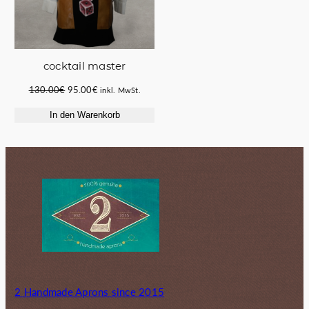
cocktail master
Ursprünglicher
Aktueller
130.00
€
95.00
€
inkl. MwSt.
Preis
Preis
In den Warenkorb
war:
ist:
130.00€
95.00€.
2 Handmade Aprons since 2015