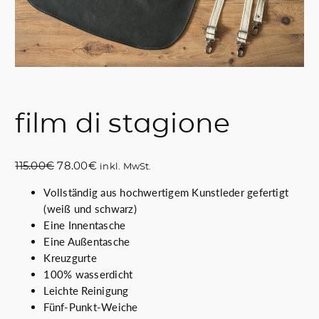
film di stagione
U
A
115.00
€
78.00
€
inkl. MwSt.
r
k
Vollständig aus hochwertigem Kunstleder gefertigt
s
t
(weiß und schwarz)
p
u
Eine Innentasche
r
e
Eine Außentasche
ü
l
Kreuzgurte
n
l
100% wasserdicht
g
e
Leichte Reinigung
l
r
Fünf-Punkt-Weiche
i
P