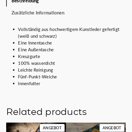
€
Beschreibung
e
M
Zusätzliche Informationen
e
n
g
Vollständig aus hochwertigem Kunstleder gefertigt
e
(weiß und schwarz)
Eine Innentasche
Eine Außentasche
Kreuzgurte
100% wasserdicht
Leichte Reinigung
Fünf-Punkt-Weiche
Innenfutter
Related products
PRODUKT
PROD
ANGEBOT
ANGEBOT