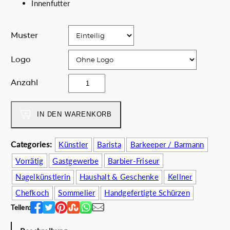
Innenfutter
c
r
h
e
e
i
Muster
r
s
P
i
Logo
r
s
e
t
f
Anzahl
i
:
i
s
7
l
w
8
m
IN DEN WARENKORB
a
.
d
r
0
i
Categories:
Künstler
Barista
Barkeeper / Barmann
:
0
s
1
€
Vorrätig
Gastgewerbe
Barbier-Friseur
t
1
.
a
Nagelkünstlerin
Haushalt & Geschenke
Kellner
5
g
Chefkoch
Sommelier
Handgefertigte Schürzen
.
i
0
Teilen:
o
0
n