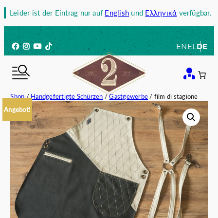
Zum
Leider ist der Eintrag nur auf
English
und
Ελληνικά
verfügbar.
Inhalt
springen
Facebook
Instagram
YouTube
TikTok
EN
EL
DE
Shop
/
Handgefertigte Schürzen
/
Gastgewerbe
/ film di stagione
Angebot!