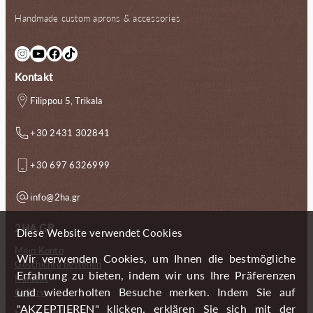
Handmade custom aprons & accessories
Instagram
YouTube
Facebook
TikTok
Kontakt
Filippou 5, Trikala
+30 2431 302841
+30 697 6326999
info@2ha.gr
2HA.GR
Diese Website verwendet Cookies
Mein Konto
Wir verwenden Cookies, um Ihnen die bestmögliche
Geschichte bestellen
Erfahrung zu bieten, indem wir uns Ihre Präferenzen
Kontakt
und wiederholten Besuche merken. Indem Sie auf
Gallery
"AKZEPTIEREN" klicken, erklären Sie sich mit der