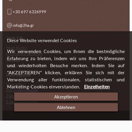
+30 697 6326999
info@2ha.gr
2HA.GR
Diese Website verwendet Cookies
Mein Konto
Wir verwenden Cookies, um Ihnen die bestmögliche
Geschichte bestellen
Erfahrung zu bieten, indem wir uns Ihre Präferenzen
Kontakt
und wiederholten Besuche merken. Indem Sie auf
Gallery
"AKZEPTIEREN" klicken, erklären Sie sich mit der
Information
Verwendung aller funktionalen, statistischen und
Über uns
Marketing-Cookies einverstanden.
Einzelheiten
Versandmethoden
Zahlungsmöglichkeiten
Akzeptieren
Erstattungspolitik
Ablehnen
Copyright (c) 2024 2 Handmade Aprons
Cookies
Impressum
Datenschutzerklärung