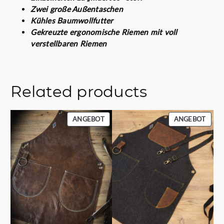
Zwei große Außentaschen
Kühles Baumwollfutter
Gekreuzte ergonomische Riemen mit voll
verstellbaren Riemen
Related products
PRODUKT
PROD
ANGEBOT
ANGEBOT
IM
IM
ANGEBOT
ANGE