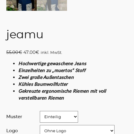
jeamu
U
A
55.00
€
47.00
€
inkl. MwSt.
r
k
Hochwertige gewaschene Jeans
s
t
Einzelheiten zu „muertos“ Stoff
p
u
Zwei große Außentaschen
r
e
Kühles Baumwollfutter
ü
l
Gekreuzte ergonomische Riemen mit voll
n
l
verstellbaren Riemen
g
e
l
r
i
P
Muster
c
r
h
e
Logo