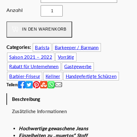
e
i
r
s
j
Anzahl
P
i
e
r
s
a
e
t
m
IN DEN WARENKORB
i
:
u
s
4
M
Categories:
Barista
Barkeeper / Barmann
w
7
e
a
.
Saison 2021 – 2022
Vorrätig
n
r
0
g
Rabatt für Unternehmen
Gastgewerbe
:
0
e
Barbier-Friseur
Kellner
Handgefertigte Schürzen
5
€
5
.
Teilen:
.
0
Beschreibung
0
Zusätzliche Informationen
€
Hochwertige gewaschene Jeans
Einzelheiten zu „muertos“ Stoff