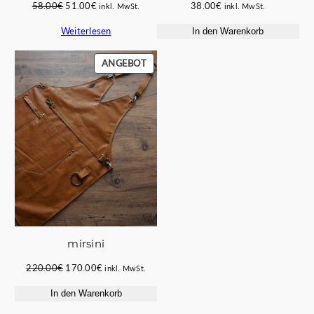
Ursprünglicher
Aktueller
58.00
€
51.00
€
38.00
€
inkl. MwSt.
inkl. MwSt.
Preis
Preis
Weiterlesen
In den Warenkorb
war:
ist:
58.00€
51.00€.
PRODUKT
ANGEBOT
IM
ANGEBOT
mirsini
Ursprünglicher
Aktueller
220.00
€
170.00
€
inkl. MwSt.
Preis
Preis
In den Warenkorb
war:
ist:
220.00€
170.00€.