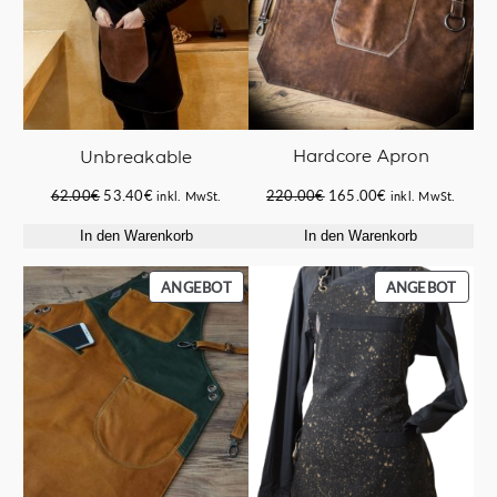
Hardcore Apron
Unbreakable
Ursprünglicher
Aktueller
Ursprünglicher
Aktueller
220.00
€
165.00
€
62.00
€
53.40
€
inkl. MwSt.
inkl. MwSt.
Preis
Preis
Preis
Preis
In den Warenkorb
In den Warenkorb
war:
ist:
war:
ist:
220.00€
165.00€.
62.00€
53.40€.
PRODUKT
PROD
ANGEBOT
ANGEBOT
IM
IM
ANGEBOT
ANGE