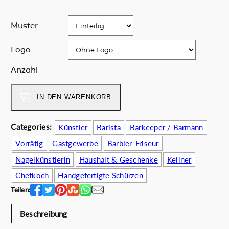
i
P
c
r
Muster
h
e
e
i
Logo
r
s
P
i
Anzahl
r
s
N
e
t
o
i
:
IN DEN WARENKORB
r
s
5
m
w
9
a
Categories:
Künstler
Barista
Barkeeper / Barmann
a
.
J
Vorrätig
Gastgewerbe
Barbier-Friseur
r
0
e
:
0
a
Nagelkünstlerin
Haushalt & Geschenke
Kellner
7
€
n
Chefkoch
Handgefertigte Schürzen
2
.
M
Teilen:
.
e
0
n
Beschreibung
0
g
€
e