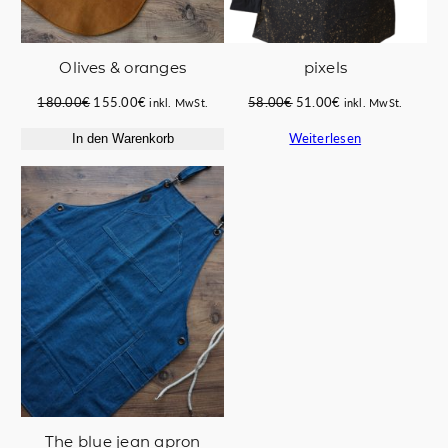
Οlives & oranges
pixels
Ursprünglicher
Aktueller
Ursprünglicher
Aktueller
180.00
€
155.00
€
58.00
€
51.00
€
inkl. MwSt.
inkl. MwSt.
Preis
Preis
Preis
Preis
Weiterlesen
In den Warenkorb
war:
ist:
war:
ist:
180.00€
155.00€.
58.00€
51.00€.
The blue jean apron