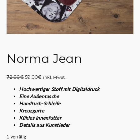
Norma Jean
U
A
72.00
€
59.00
€
inkl. MwSt.
r
k
Hochwertiger Stoff mit Digitaldruck
s
t
Eine Außentasche
p
u
Handtuch-Schleife
r
e
Kreuzgurte
ü
l
Kühles Innenfutter
n
l
Details aus Kunstleder
g
e
l
r
1 vorrätig