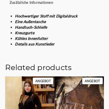
Zusätzliche Informationen
Hochwertiger Stoff mit Digitaldruck
Eine Außentasche
Handtuch-Schleife
Kreuzgurte
Kühles Innenfutter
Details aus Kunstleder
Related products
PRODUKT
PROD
ANGEBOT
ANGEBOT
IM
IM
ANGEBOT
ANGE