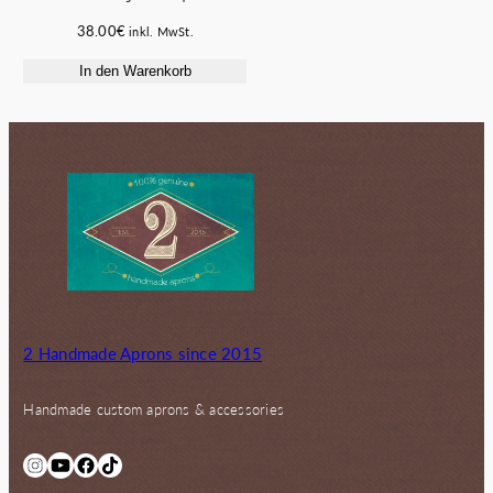
38.00
€
inkl. MwSt.
In den Warenkorb
2 Handmade Aprons since 2015
Handmade custom aprons & accessories
Instagram
YouTube
Facebook
TikTok