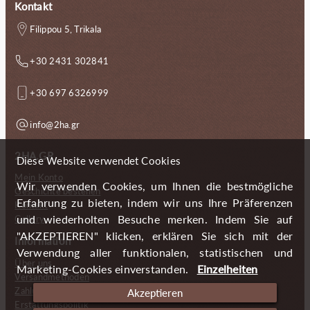
Kontakt
Filippou 5, Trikala
+30 2431 302841
+30 697 6326999
info@2ha.gr
2HA.GR
Diese Website verwendet Cookies
Mein Konto
Wir verwenden Cookies, um Ihnen die bestmögliche
Geschichte bestellen
Erfahrung zu bieten, indem wir uns Ihre Präferenzen
Kontakt
und wiederholten Besuche merken. Indem Sie auf
Gallery
"AKZEPTIEREN" klicken, erklären Sie sich mit der
Information
Verwendung aller funktionalen, statistischen und
Über uns
Marketing-Cookies einverstanden.
Einzelheiten
Versandmethoden
Zahlungsmöglichkeiten
Akzeptieren
Erstattungspolitik