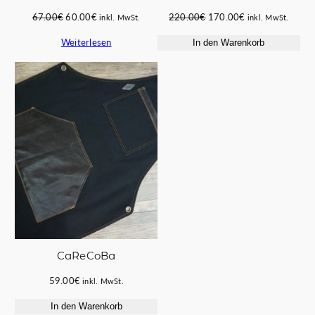
Ursprünglicher
Aktueller
Ursprünglicher
Aktueller
67.00
€
60.00
€
220.00
€
170.00
€
inkl. MwSt.
inkl. MwSt.
Preis
Preis
Preis
Preis
Weiterlesen
In den Warenkorb
war:
ist:
war:
ist:
67.00€
60.00€.
220.00€
170.00€.
CaReCoBa
59.00
€
inkl. MwSt.
In den Warenkorb