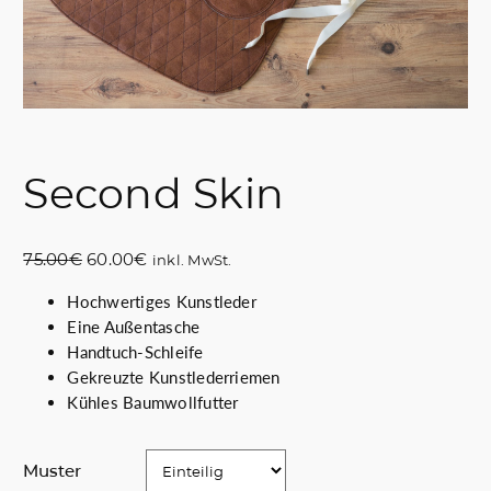
Second Skin
U
A
75.00
€
60.00
€
inkl. MwSt.
r
k
Hochwertiges Kunstleder
s
t
Eine Außentasche
p
u
Handtuch-Schleife
r
e
Gekreuzte Kunstlederriemen
ü
l
Kühles Baumwollfutter
n
l
g
e
l
r
Muster
i
P