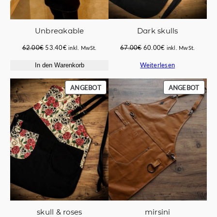
Dark skulls
Unbreakable
Ursprünglicher
Aktueller
Ursprünglicher
Aktueller
67.00
€
60.00
€
62.00
€
53.40
€
inkl. MwSt.
inkl. MwSt.
Preis
Preis
Preis
Preis
Weiterlesen
In den Warenkorb
war:
ist:
war:
ist:
67.00€
60.00€.
62.00€
53.40€.
PRODUKT
PROD
ANGEBOT
ANGEBOT
IM
IM
ANGEBOT
ANGE
skull & roses
mirsini