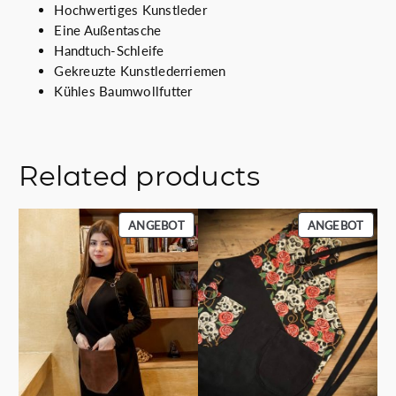
Hochwertiges Kunstleder
Eine Außentasche
Handtuch-Schleife
Gekreuzte Kunstlederriemen
Kühles Baumwollfutter
Related products
PRODUKT
PROD
ANGEBOT
ANGEBOT
IM
IM
ANGEBOT
ANGE