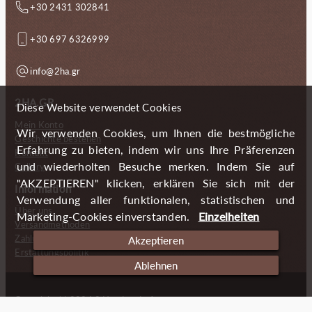
+30 2431 302841
+30 697 6326999
info@2ha.gr
2HA.GR
Diese Website verwendet Cookies
Mein Konto
Wir verwenden Cookies, um Ihnen die bestmögliche
Geschichte bestellen
Erfahrung zu bieten, indem wir uns Ihre Präferenzen
Kontakt
und wiederholten Besuche merken. Indem Sie auf
Gallery
"AKZEPTIEREN" klicken, erklären Sie sich mit der
Information
Verwendung aller funktionalen, statistischen und
Über uns
Marketing-Cookies einverstanden.
Einzelheiten
Versandmethoden
Zahlungsmöglichkeiten
Akzeptieren
Erstattungspolitik
Ablehnen
Copyright (c) 2024 2 Handmade Aprons