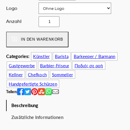
c
r
Logo
h
e
e
i
S
Anzahl
r
s
e
P
i
c
r
s
o
IN DEN WARENKORB
e
t
n
i
:
d
Categories:
Künstler
Barista
Barkeeper / Barmann
s
6
S
w
0
Gastgewerbe
Barbier-Friseur
Ποδιές σε ροή
k
a
.
i
Kellner
Chefkoch
Sommelier
r
0
n
Handgefertigte Schürzen
:
0
M
7
€
Teilen:
e
5
.
n
.
Beschreibung
g
0
e
Zusätzliche Informationen
0
€