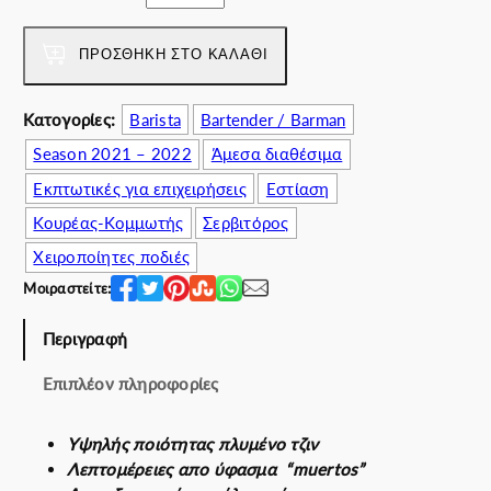
a
ί
e
s
ν
a
:
α
m
ΠΡΟΣΘΉΚΗ ΣΤΟ ΚΑΛΆΘΙ
5
ι
u
5
:
π
Κατογορίες:
Barista
Bartender / Barman
.
4
ο
0
7
Season 2021 – 2022
Άμεσα διαθέσιμα
σ
0
.
ό
Εκπτωτικές για επιχειρήσεις
Εστίαση
€
0
τ
Κουρέας-Κομμωτής
Σερβιτόρος
.
0
η
€
τ
Χειροποίητες ποδιές
.
α
Μοιραστείτε:
Περιγραφή
Επιπλέον πληροφορίες
Υψηλής ποιότητας πλυμένο τζιν
Λεπτομέρειες απο ύφασμα “muertos”