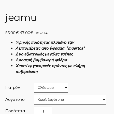
jeamu
O
Η
55.00
€
47.00
€
με ΦΠΑ
r
τ
Υψηλής ποιότητας πλυμένο τζιν
i
ρ
Λεπτομέρειες απο ύφασμα “muertos”
g
έ
Δυο εξωτερικές μεγάλες τσέπες
i
χ
Δροσερή βαμβακερή φόδρα
n
ο
Χιαστί εργονομικές τιράντες με πλήρη
a
υ
αυξομείωση
l
σ
p
α
r
τ
Πατρόν
i
ι
c
μ
Λογότυπο
e
ή
w
ε
j
Ποσότητα