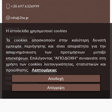
+30 697 6326999
info@2ha.gr
2HA.GR
Η ιστοσελίδα χρησιμοποιεί cookies
Ο λογαριασμός μου
Τα cookies αποσκοπούν στην καλύτερη δυνατή
Ιστορικό παραγγελιών
εμπειρία περιήγησης και είναι απαραίτητα για την
Επικοινωνία
απομνημόνευση των προτιμήσεων μεταξύ
Gallery
επισκέψεων. Επιλέγοντας "ΑΠΟΔΟΧΗ" συναινείτε στη
Πληροφορίες
χρήση των cookies λειτουγικότητας, στατιστικών και
Σχετικά με εμάς
προώθησης.
Λεπτομέρειες
Τρόποι Αποστολής – Μεταφορικά
Μέθοδοι πληρωμής
Αποδοχή
Πολιτική Επιστροφών
Απόρριψη
Copyright (c) 2024 2 Handmade Aprons
Cookies
Ταυτότητα
Πολιτική απορρήτου