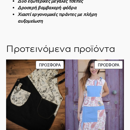
Δυο εξωτερικές μεγάλες τσέπες
Δροσερή βαμβακερή φόδρα
Χιαστί εργονομικές τιράντες με πλήρη
αυξομείωση
Προτεινόμενα προϊόντα
ΠΡΟΪΌΝ
ΠΡΟΪ
ΠΡΟΣΦΟΡΆ
ΠΡΟΣΦΟΡΆ
ΣΕ
ΣΕ
ΠΡΟΣΦΟΡΆ
ΠΡΟΣ