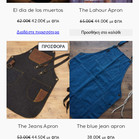
El dia de los muertos
The Lahour Apron
Original
Η
Original
Η
62.00
€
42.00
€
65.00
€
44.00
€
με ΦΠΑ
με ΦΠΑ
price
τρέχουσα
price
τρέχουσα
Διαβάστε περισσότερα
Προσθήκη στο καλάθι
was:
τιμή
was:
τιμή
62.00€.
είναι:
65.00€.
είναι:
42.00€.
44.00€.
ΠΡΟΪΌΝ
ΠΡΟΣΦΟΡΆ
ΣΕ
ΠΡΟΣΦΟΡΆ
The Jeans Apron
The blue jean apron
Original
Η
53.00
€
44.50
€
38.00
€
με ΦΠΑ
με ΦΠΑ