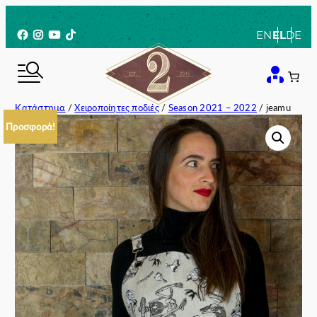
Μετάβαση
στο
Facebook
Instagram
YouTube
TikTok
EN
EL
DE
περιεχόμενο
Κατάστημα
/
Χειροποίητες ποδιές
/
Season 2021 – 2022
/ jeamu
Προσφορά!