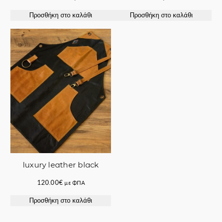
price
τρέχουσα
Προσθήκη στο καλάθι
Προσθήκη στο καλάθι
was:
τιμή
53.00€.
είναι:
44.50€.
luxury leather black
120.00
€
με ΦΠΑ
Προσθήκη στο καλάθι