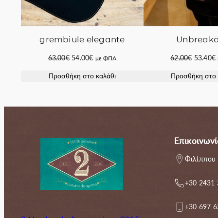
grembiule elegante
Unbreaka
Original
Η
Original
63.00
€
54.00
€
62.00
€
53.40
€
με ΦΠΑ
price
τρέχουσα
price
Προσθήκη στο καλάθι
Προσθήκη στο 
was:
τιμή
was:
63.00€.
είναι:
62.00€.
ε
54.00€.
Επικοινωνί
Φιλίππου 
+30 2431
+30 697 