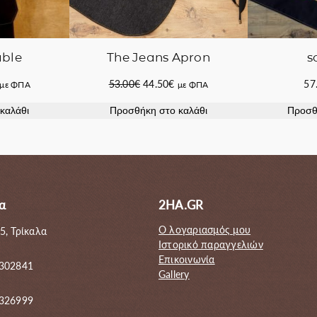
The Jeans Apron
ble
s
Original
Η
Η
53.00
€
44.50
€
57
με ΦΠΑ
με ΦΠΑ
price
τρέχουσα
τρέχουσα
Προσθήκη στο καλάθι
καλάθι
Προσθ
was:
τιμή
τιμή
53.00€.
είναι:
ίναι:
44.50€.
53.40€.
α
2HA.GR
Ο λογαριασμός μου
5, Τρίκαλα
Ιστορικό παραγγελιών
Επικοινωνία
 302841
Gallery
6326999