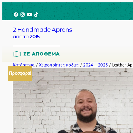
Μετάβαση
Facebook
Instagram
YouTube
TikTok
στο
περιεχόμενο
2 Handmade Aprons
από το
2015
ΣΕ ΑΠΌΘΕΜΑ
Κατάστημα
/
Χειροποίητες ποδιές
/
2024 – 2025
/ Leather Ap
Προσφορά!
Barista
Bartender
Σερβιτόρο
Σεφ