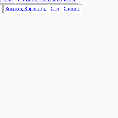
η
Κουρέας-Κομμωτής
Σεφ
Σομελιέ