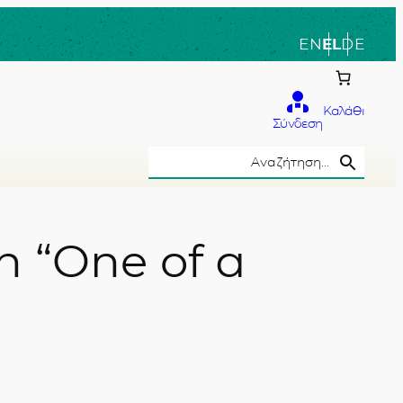
EN
EL
DE
Καλάθι
Σύνδεση
Search Button
Search
for:
n “One of a
το χέρι