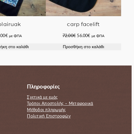
carp facelift
olairuak
Original
Η
72.00
€
56.00
€
.00
€
με ΦΠΑ
με ΦΠΑ
price
τρέχουσα
Προσθήκη στο καλάθι
ήκη στο καλάθι
was:
τιμή
72.00€.
είναι:
56.00€.
Πληροφορίες
Σχετικά με εμάς
Τρόποι Αποστολής – Μεταφορικά
Μέθοδοι πληρωμής
Πολιτική Επιστροφών