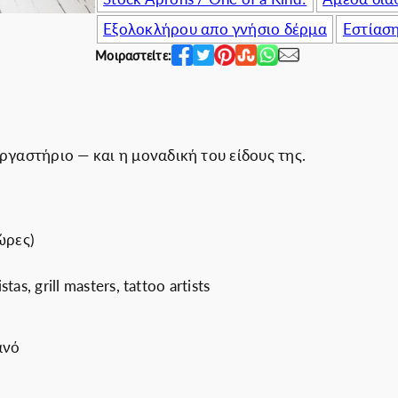
0
2
Εξολοκλήρου απο γνήσιο δέρμα
Εστίασ
.
5
Μοιραστείτε:
0
0
0
.
€
0
.
0
€
αστήριο — και η μοναδική του είδους της.
.
ώρες)
, grill masters, tattoo artists
ανό