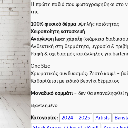
Η πρώτη ποδιά που φωτογραφήθηκε στο νέο
Εκπτωτικές για ε
i
ρ
της.
g
έ
i
χ
100% φυσικό δέρμα
υψηλής ποιότητας
n
ο
Χειροποίητη κατασκευή
a
υ
Ανάγλυφη laser χάραξη
(διάρκεια διαδικασί
l
σ
Ανθεκτική στη θερμότητα, υγρασία & τριβ
p
α
Ραφή & σχεδιασμός κατάλληλος για bartenders,
r
τ
One Size
i
ι
Χρωματικός συνδυασμός: Ζεστό καφέ – βα
c
μ
Καθαρίζεται με ειδικό βερνίκι δέρματος
e
ή
w
ε
Μοναδικό κομμάτι
– δεν θα επαναληφθεί η
a
ί
s
ν
Εξαντλημένο
:
α
Κατογορίες:
2024 – 2025
Artists
Barist
3
ι
5
:
Stock Aprons / One of a Kind!
Άμεσα δια