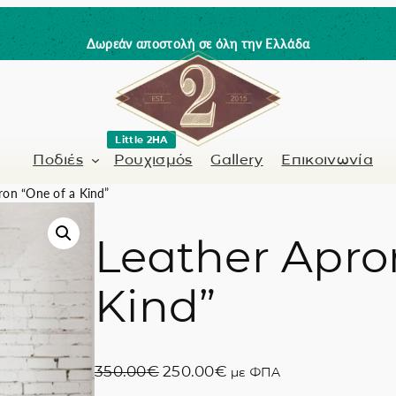
Δωρεάν αποστολή σε όλη την Ελλάδα
Little 2HA
Ποδιές
Ρουχισμός
Gallery
Επικοινωνία
ron “One of a Kind”
Leather Apro
Κουρέας-Κομμωτής
Γνήσιο δέρμα
Kind”
 / Barman
Μανικιουρίστα
Trick or Treat?
ς
Ζωγραφισμένα σ
O
Η
350.00
€
250.00
€
με ΦΠΑ
Coffee Lovers
r
τ