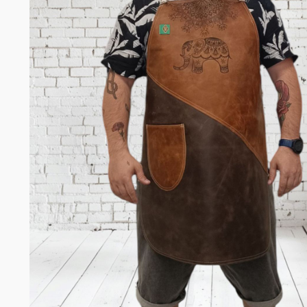
Σομελιέ