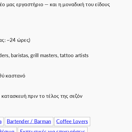
 μας εργαστήριο — και η μοναδική του είδους
πιχειρήσεις
ας: ~24 ώρες)
ή
 baristas, grill masters, tattoo artists
θύ καστανό
 κατασκευή πριν το τέλος της σεζόν
a
Bartender / Barman
Coffee Lovers
θέσιμα
Εκπτωτικές για επιχειρήσεις