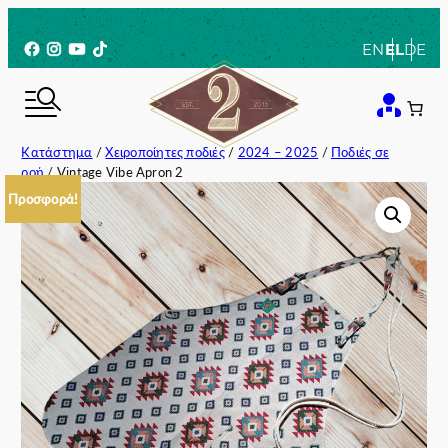
Μετάβαση
στο
Facebook
Instagram
YouTube
TikTok
EN
EL
DE
περιεχόμενο
Κατάστημα
/
Χειροποίητες ποδιές
/
2024 – 2025
/
Ποδιές σε
ροή
/ Vintage Vibe Apron 2
Προσφορά!