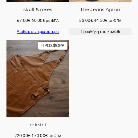
skull & roses
The Jeans Apron
Original
Η
Original
Η
67.00
€
60.00
€
53.00
€
44.50
€
με ΦΠΑ
με ΦΠΑ
price
τρέχουσα
price
τρέχουσα
Διαβάστε περισσότερα
Προσθήκη στο καλάθι
was:
τιμή
was:
τιμή
67.00€.
είναι:
53.00€.
είναι:
60.00€.
44.50€.
ΠΡΟΪΌΝ
ΠΡΟΣΦΟΡΆ
ΣΕ
ΠΡΟΣΦΟΡΆ
mirsini
Original
Η
220.00
€
170.00
€
με ΦΠΑ