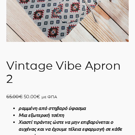
Vintage Vibe Apron
2
O
Η
65.00
€
50.00
€
με ΦΠΑ
r
τ
ραμμένη από στηβαρό ύφασμα
i
ρ
Μια εξωτερική τσέπη
g
έ
Χιαστί τιράντες ώστε να μην επιβαρύνεται ο
i
χ
αυχένας και να έχουμε τέλεια εφαρμογή σε κάθε
n
ο