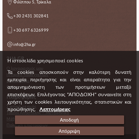
Φιλίππου 5, Τρίκαλα
+30 2431 302841
+30 697 6326999
info@2ha.gr
2HA.GR
Η ιστοσελίδα χρησιμοποιεί cookies
Ο λογαριασμός μου
Τα cookies αποσκοπούν στην καλύτερη δυνατή
Ιστορικό παραγγελιών
εμπειρία περιήγησης και είναι απαραίτητα για την
Επικοινωνία
απομνημόνευση των προτιμήσεων μεταξύ
Gallery
επισκέψεων. Επιλέγοντας "ΑΠΟΔΟΧΗ" συναινείτε στη
Πληροφορίες
χρήση των cookies λειτουγικότητας, στατιστικών και
Σχετικά με εμάς
προώθησης.
Λεπτομέρειες
Τρόποι Αποστολής – Μεταφορικά
Μέθοδοι πληρωμής
Αποδοχή
Πολιτική Επιστροφών
Απόρριψη