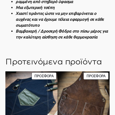
ραμμένη από στηβαρό ύφασμα
Μια εξωτερική τσέπη
Χιαστί τιράντες ώστε να μην επιβαρύνεται ο
αυχένας και να έχουμε τέλεια εφαρμογή σε κάθε
σωματότυπο
Βαμβακερή / Δροσερή Φόδρα στο πίσω μέρος για
την καλύτερη αίσθηση σε κάθε θερμοκρασία
Προτεινόμενα προϊόντα
ΠΡΟΪΌΝ
ΠΡΟΪ
ΠΡΟΣΦΟΡΆ
ΠΡΟΣΦΟΡΆ
ΣΕ
ΣΕ
ΠΡΟΣΦΟΡΆ
ΠΡΟΣ