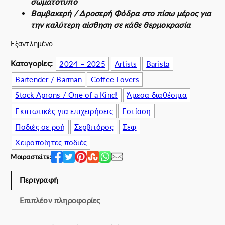
σωματότυπο
a
υ
Βαμβακερή / Δροσερή Φόδρα στο πίσω μέρος για
l
σ
την καλύτερη αίσθηση σε κάθε θερμοκρασία
p
α
r
τ
Εξαντλημένο
i
ι
c
μ
Κατογορίες:
2024 – 2025
Artists
Barista
e
ή
Bartender / Barman
Coffee Lovers
w
ε
Stock Aprons / One of a Kind!
Άμεσα διαθέσιμα
a
ί
s
ν
Εκπτωτικές για επιχειρήσεις
Εστίαση
:
α
Ποδιές σε ροή
Σερβιτόρος
Σεφ
6
ι
Χειροποίητες ποδιές
5
:
.
5
Μοιραστείτε:
0
0
0
.
Περιγραφή
€
0
Επιπλέον πληροφορίες
.
0
€
.